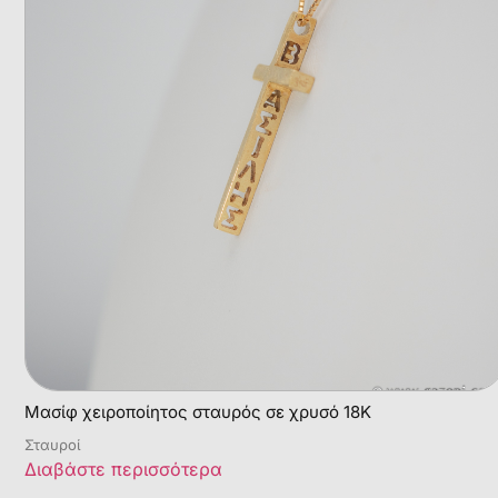
Μασίφ χειροποίητος σταυρός σε χρυσό 18Κ
Σταυροί
Διαβάστε περισσότερα