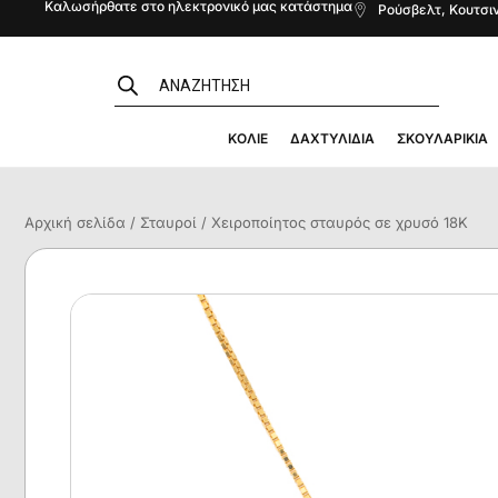
Καλωσήρθατε στο ηλεκτρονικό μας κατάστημα
Ρούσβελτ, Κουτσιν
ΚΟΛΙΈ
ΔΑΧΤΥΛΊΔΙΑ
ΣΚΟΥΛΑΡΊΚΙΑ
Αρχική σελίδα
/
Σταυροί
/ Χειροποίητος σταυρός σε χρυσό 18Κ