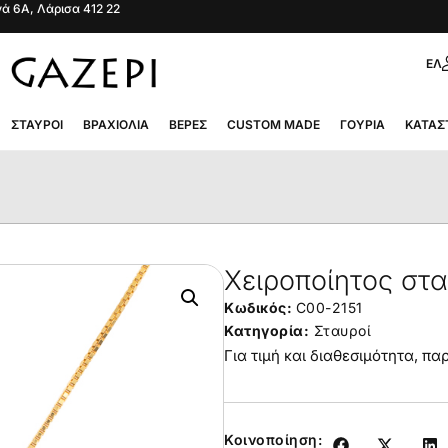
ά 6Α, Λάρισα 412 22
ΕΛ
ΣΤΑΥΡΟΊ
ΒΡΑΧΙΌΛΙΑ
ΒΈΡΕΣ
CUSTOM MADE
ΓΟΎΡΙΑ
ΚΑΤΆΣ
Χειροποίητος στ
Κωδικός:
C00-2151
Κατηγορία:
Σταυροί
Για τιμή και διαθεσιμότητα, π
Κοινοποίηση: