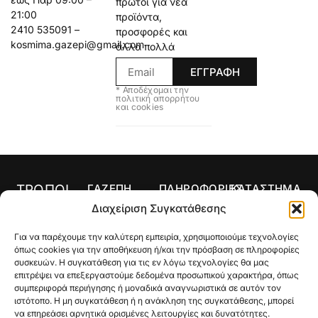
πρώτοι για νέα
21:00
προϊόντα,
2410 535091 –
προσφορές και
kosmima.gazepi@gmail.com
άλλα πολλά
ΕΓΓΡΑΦΗ
* Αποδέχομαι την
πολιτική απορρήτου
και cookies
ΤΡΟΠΟΙ
ΓΑΖΕΠΗ
ΠΛΗΡΟΦΟΡΙΕΣ
ΚΑΤΑΣΤΗΜΑ
ΠΛΗΡΩΜΗΣ
Αρχική
Όροι Χρήσης
Κολιέ
Διαχείριση Συγκατάθεσης
Ο
Τρόποι
Δαχτυλίδια
Για να παρέχουμε την καλύτερη εμπειρία, χρησιμοποιούμε τεχνολογίες
λογαριασμός
Πληρωμής
Σκουλαρίκια
όπως cookies για την αποθήκευση ή/και την πρόσβαση σε πληροφορίες
μου
Τρόποι
συσκευών. Η συγκατάθεση για τις εν λόγω τεχνολογίες θα μας
Σταυροί
Κατάστημα
Αποστολής
επιτρέψει να επεξεργαστούμε δεδομένα προσωπικού χαρακτήρα, όπως
συμπεριφορά περιήγησης ή μοναδικά αναγνωριστικά σε αυτόν τον
Βραχιόλια
Ποιοι Είμαστε
Πολιτική
ιστότοπο. Η μη συγκατάθεση ή η ανάκληση της συγκατάθεσης, μπορεί
Επιστροφών
να επηρεάσει αρνητικά ορισμένες λειτουργίες και δυνατότητες.
Βέρες