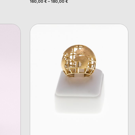
160,00
€
–
180,00
€