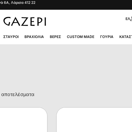
ά 6Α, Λάρισα 412 22
ΕΛ
ΣΤΑΥΡΟΊ
ΒΡΑΧΙΌΛΙΑ
ΒΈΡΕΣ
CUSTOM MADE
ΓΟΎΡΙΑ
ΚΑΤΆΣ
0 αποτελέσματα