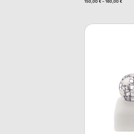
150,00
€
–
160,00
€