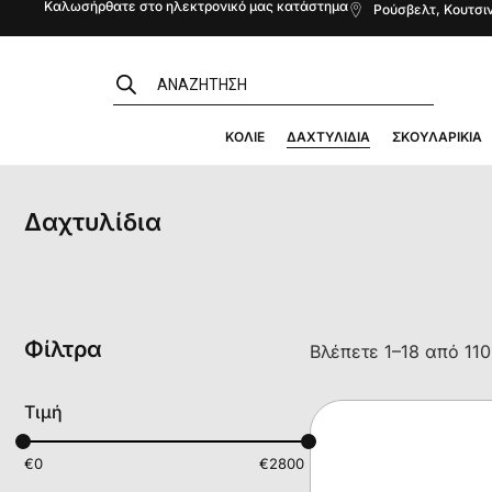
Καλωσήρθατε στο ηλεκτρονικό μας κατάστημα
Ρούσβελτ, Κουτσιν
ΚΟΛΙΈ
ΔΑΧΤΥΛΊΔΙΑ
ΣΚΟΥΛΑΡΊΚΙΑ
Δαχτυλίδια
Φίλτρα
Βλέπετε 1–18 από 11
Τιμή
€
0
€
2800