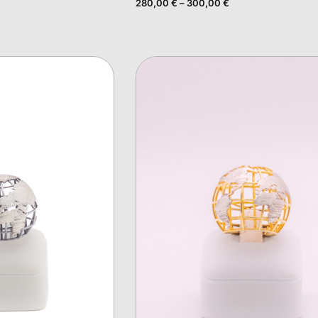
280,00
€
–
300,00
€