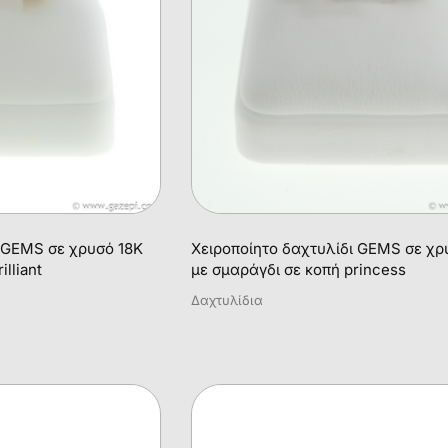
ι GEMS σε χρυσό 18Κ
Χειροποίητο δαχτυλίδι GEMS σε χρ
lliant
με σμαράγδι σε κοπή princess
Δαχτυλίδια