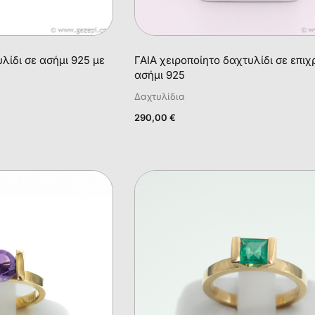
λίδι σε ασήμι 925 με
ΓΑΙΑ χειροποίητο δαχτυλίδι σε επι
ασήμι 925
Δαχτυλίδια
290,00
€