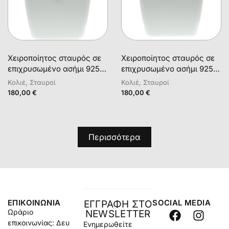
Χειροποίητος σταυρός σε
Χειροποίητος σταυρός σε
επιχρυσωμένο ασήμι 925
επιχρυσωμένο ασήμι 925
με λευκά και γκρι
με λευκά μαργαριτάρια και
Κολιέ, Σταυροί
Κολιέ, Σταυροί
μαργαριτάρια, κοράλλια
αμαζονίτη
180,00
€
180,00
€
και αμαζονίτη
Περισσότερα
ΕΠΙΚΟΙΝΩΝΊΑ
SOCIAL MEDIA
ΕΓΓΡΑΦΗ ΣΤΟ
Ωράριο
NEWSLETTER
επικοινωνίας: Δευ
Ενημερωθείτε