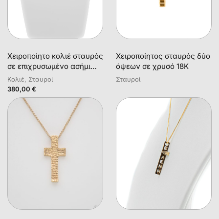
Χειροποίητο κολιέ σταυρός
Χειροποίητος σταυρός δύο
σε επιχρυσωμένο ασήμι
όψεων σε χρυσό 18Κ
925 με λευκά φυσικά
Κολιέ, Σταυροί
Σταυροί
μαργαριτάρια και αιματίτη
380,00
€