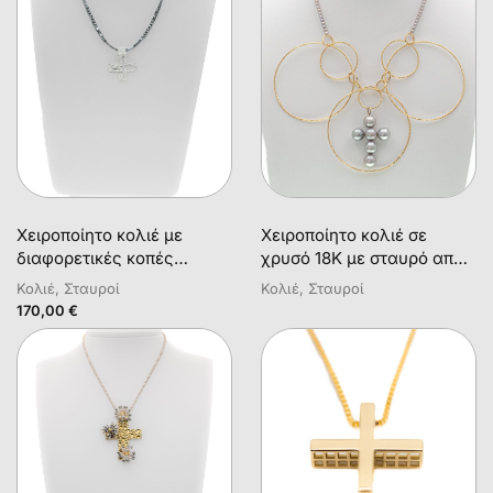
Χειροποίητο κολιέ με
Χειροποίητο κολιέ σε
διαφορετικές κοπές
χρυσό 18Κ με σταυρό από
αιματίτη και σταυρό σε
γκρι φυσικά μαργαριτάρια
Κολιέ, Σταυροί
Κολιέ, Σταυροί
ασήμι 925
170,00
€