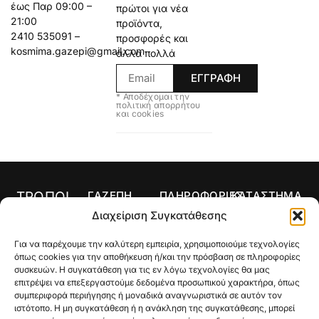
έως Παρ 09:00 –
πρώτοι για νέα
21:00
προϊόντα,
2410 535091 –
προσφορές και
kosmima.gazepi@gmail.com
άλλα πολλά
ΕΓΓΡΑΦΗ
* Αποδέχομαι την
πολιτική απορρήτου
και cookies
ΤΡΟΠΟΙ
ΓΑΖΕΠΗ
ΠΛΗΡΟΦΟΡΙΕΣ
ΚΑΤΑΣΤΗΜΑ
ΠΛΗΡΩΜΗΣ
Αρχική
Όροι Χρήσης
Κολιέ
Διαχείριση Συγκατάθεσης
Ο
Τρόποι
Δαχτυλίδια
Για να παρέχουμε την καλύτερη εμπειρία, χρησιμοποιούμε τεχνολογίες
λογαριασμός
Πληρωμής
Σκουλαρίκια
όπως cookies για την αποθήκευση ή/και την πρόσβαση σε πληροφορίες
μου
Τρόποι
συσκευών. Η συγκατάθεση για τις εν λόγω τεχνολογίες θα μας
Σταυροί
Κατάστημα
Αποστολής
επιτρέψει να επεξεργαστούμε δεδομένα προσωπικού χαρακτήρα, όπως
συμπεριφορά περιήγησης ή μοναδικά αναγνωριστικά σε αυτόν τον
Βραχιόλια
Ποιοι Είμαστε
Πολιτική
ιστότοπο. Η μη συγκατάθεση ή η ανάκληση της συγκατάθεσης, μπορεί