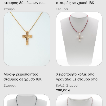
σταυρός δύο όψεων σε
σταυρός σε χρυσό 18Κ
χρυσό 18Κ με διαμάντια σε
Σταυροί
Σταυροί
κοπή brilliant
Μασίφ χειροποίητος
Χειροποίητο κολιέ από
σταυρός σε χρυσό 18Κ
γρανάδα με σταυρό από
λευκά μαργαριτάρια
Σταυροί
Κολιέ, Σταυροί
200,00
€