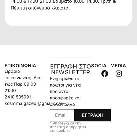
14.00 & 17.00-21.00 Σάββατο 10.00-14.30. Τρίτη &
Πέμπτη απόγευμα κλειστά.
ΕΠΙΚΟΙΝΩΝΊΑ
SOCIAL MEDIA
ΕΓΓΡΑΦΗ ΣΤΟ
Ωράριο
NEWSLETTER
επικοινωνίας: Δευ
Ενημερωθείτε
έως Παρ 09:00 –
πρώτοι για νέα
21:00
προϊόντα,
2410 535091 –
προσφορές και
kosmima.gazepi@gmail.com
άλλα πολλά
ΕΓΓΡΑΦΗ
* Αποδέχομαι την
πολιτική απορρήτου
και cookies