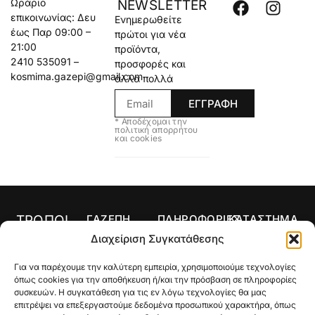
Ωράριο
NEWSLETTER
επικοινωνίας: Δευ
Ενημερωθείτε
έως Παρ 09:00 –
πρώτοι για νέα
21:00
προϊόντα,
2410 535091 –
προσφορές και
kosmima.gazepi@gmail.com
άλλα πολλά
ΕΓΓΡΑΦΗ
* Αποδέχομαι την
πολιτική απορρήτου
και cookies
ΤΡΟΠΟΙ
ΓΑΖΕΠΗ
ΠΛΗΡΟΦΟΡΙΕΣ
ΚΑΤΑΣΤΗΜΑ
ΠΛΗΡΩΜΗΣ
Αρχική
Όροι Χρήσης
Κολιέ
Διαχείριση Συγκατάθεσης
Ο
Τρόποι
Δαχτυλίδια
Για να παρέχουμε την καλύτερη εμπειρία, χρησιμοποιούμε τεχνολογίες
λογαριασμός
Πληρωμής
Σκουλαρίκια
όπως cookies για την αποθήκευση ή/και την πρόσβαση σε πληροφορίες
μου
Τρόποι
συσκευών. Η συγκατάθεση για τις εν λόγω τεχνολογίες θα μας
Σταυροί
Κατάστημα
Αποστολής
επιτρέψει να επεξεργαστούμε δεδομένα προσωπικού χαρακτήρα, όπως