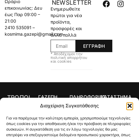
Ωράριο
NEWSLETTER
επικοινωνίας: Δευ
Ενημερωθείτε
έως Παρ 09:00 –
πρώτοι για νέα
21:00
προϊόντα,
2410 535091 –
προσφορές και
kosmima.gazepi@gmail.com
άλλα πολλά
ΕΓΓΡΑΦΗ
* Αποδέχομαι την
πολιτική απορρήτου
και cookies
ΤΡΟΠΟΙ
ΓΑΖΕΠΗ
ΠΛΗΡΟΦΟΡΙΕΣ
ΚΑΤΑΣΤΗΜΑ
ΠΛΗΡΩΜΗΣ
Αρχική
Όροι Χρήσης
Κολιέ
Διαχείριση Συγκατάθεσης
Ο
Τρόποι
Δαχτυλίδια
Για να παρέχουμε την καλύτερη εμπειρία, χρησιμοποιούμε τεχνολογίες
λογαριασμός
Πληρωμής
Σκουλαρίκια
όπως cookies για την αποθήκευση ή/και την πρόσβαση σε πληροφορίες
μου
Τρόποι
συσκευών. Η συγκατάθεση για τις εν λόγω τεχνολογίες θα μας
Σταυροί
Κατάστημα
Αποστολής
επιτρέψει να επεξεργαστούμε δεδομένα προσωπικού χαρακτήρα, όπως