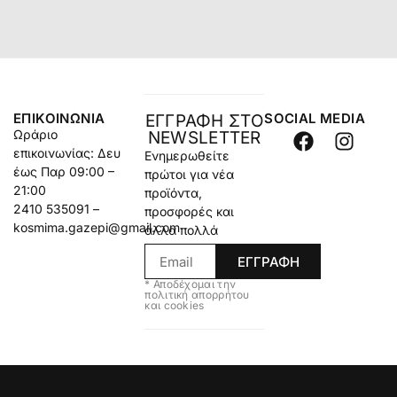
ΕΠΙΚΟΙΝΩΝΊΑ
SOCIAL MEDIA
ΕΓΓΡΑΦΗ ΣΤΟ
Ωράριο
NEWSLETTER
επικοινωνίας: Δευ
Ενημερωθείτε
έως Παρ 09:00 –
πρώτοι για νέα
21:00
προϊόντα,
2410 535091 –
προσφορές και
kosmima.gazepi@gmail.com
άλλα πολλά
ΕΓΓΡΑΦΗ
* Αποδέχομαι την
πολιτική απορρήτου
και cookies