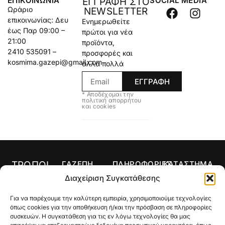
ΕΠΙΚΟΙΝΩΝΊΑ
SOCIAL MEDIA
ΕΓΓΡΑΦΗ ΣΤΟ
Ωράριο
NEWSLETTER
επικοινωνίας: Δευ
Ενημερωθείτε
έως Παρ 09:00 –
πρώτοι για νέα
21:00
προϊόντα,
2410 535091 –
προσφορές και
kosmima.gazepi@gmail.com
άλλα πολλά
ΕΓΓΡΑΦΗ
* Αποδέχομαι την
πολιτική απορρήτου
και cookies
ΤΡΟΠΟΙ
ΓΑΖΕΠΗ
ΠΛΗΡΟΦΟΡΙΕΣ
ΚΑΤΑΣΤΗΜΑ
ΠΛΗΡΩΜΗΣ
Αρχική
Όροι Χρήσης
Κολιέ
Διαχείριση Συγκατάθεσης
Ο
Τρόποι
Δαχτυλίδια
Για να παρέχουμε την καλύτερη εμπειρία, χρησιμοποιούμε τεχνολογίες
λογαριασμός
Πληρωμής
Σκουλαρίκια
όπως cookies για την αποθήκευση ή/και την πρόσβαση σε πληροφορίες
μου
Τρόποι
συσκευών. Η συγκατάθεση για τις εν λόγω τεχνολογίες θα μας
Σταυροί