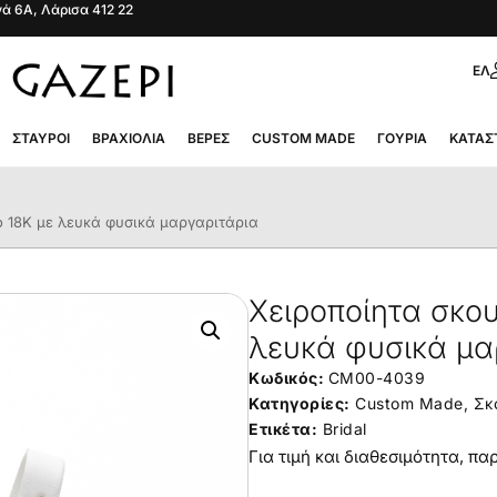
ά 6Α, Λάρισα 412 22
ΕΛ
ΣΤΑΥΡΟΊ
ΒΡΑΧΙΌΛΙΑ
ΒΈΡΕΣ
CUSTOM MADE
ΓΟΎΡΙΑ
ΚΑΤΆΣ
ό 18Κ με λευκά φυσικά μαργαριτάρια
Χειροποίητα σκου
λευκά φυσικά μα
Κωδικός:
CM00-4039
Κατηγορίες:
Custom Made
,
Σκ
Ετικέτα:
Bridal
Για τιμή και διαθεσιμότητα, π