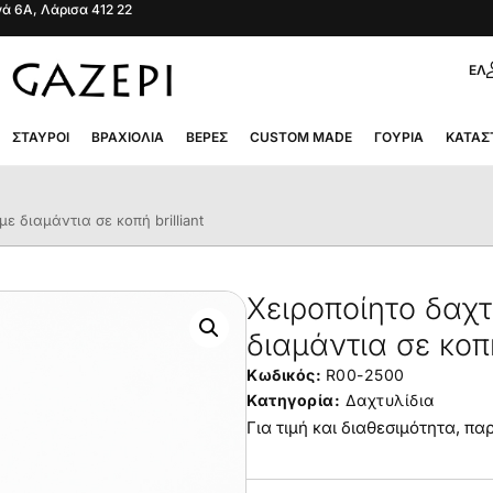
ά 6Α, Λάρισα 412 22
ΕΛ
ΣΤΑΥΡΟΊ
ΒΡΑΧΙΌΛΙΑ
ΒΈΡΕΣ
CUSTOM MADE
ΓΟΎΡΙΑ
ΚΑΤΆΣ
ε διαμάντια σε κοπή brilliant
Χειροποίητο δαχτ
διαμάντια σε κοπή 
Κωδικός:
R00-2500
Κατηγορία:
Δαχτυλίδια
Για τιμή και διαθεσιμότητα, π