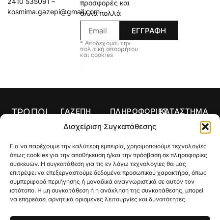
2410 535091 –
προσφορές και
kosmima.gazepi@gmail.com
άλλα πολλά
ΕΓΓΡΑΦΗ
* Αποδέχομαι την
πολιτική απορρήτου
και cookies
ΤΡΟΠΟΙ
ΓΑΖΕΠΗ
ΠΛΗΡΟΦΟΡΙΕΣ
ΚΑΤΑΣΤΗΜΑ
ΠΛΗΡΩΜΗΣ
Αρχική
Όροι Χρήσης
Κολιέ
Διαχείριση Συγκατάθεσης
Ο
Τρόποι
Δαχτυλίδια
λογαριασμός
Πληρωμής
Για να παρέχουμε την καλύτερη εμπειρία, χρησιμοποιούμε τεχνολογίες
Σκουλαρίκια
όπως cookies για την αποθήκευση ή/και την πρόσβαση σε πληροφορίες
μου
Τρόποι
συσκευών. Η συγκατάθεση για τις εν λόγω τεχνολογίες θα μας
Σταυροί
Κατάστημα
Αποστολής
επιτρέψει να επεξεργαστούμε δεδομένα προσωπικού χαρακτήρα, όπως
συμπεριφορά περιήγησης ή μοναδικά αναγνωριστικά σε αυτόν τον
Βραχιόλια
Ποιοι Είμαστε
Πολιτική
ιστότοπο. Η μη συγκατάθεση ή η ανάκληση της συγκατάθεσης, μπορεί
Επιστροφών
Βέρες
να επηρεάσει αρνητικά ορισμένες λειτουργίες και δυνατότητες.
Gallery
Μεγεθολόγιο
Custom Made
Επικοινωνία