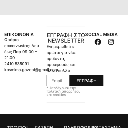
ΕΠΙΚΟΙΝΩΝΊΑ
SOCIAL MEDIA
ΕΓΓΡΑΦΗ ΣΤΟ
Ωράριο
NEWSLETTER
επικοινωνίας: Δευ
Ενημερωθείτε
έως Παρ 09:00 –
πρώτοι για νέα
21:00
προϊόντα,
2410 535091 –
προσφορές και
kosmima.gazepi@gmail.com
άλλα πολλά
ΕΓΓΡΑΦΗ
* Αποδέχομαι την
πολιτική απορρήτου
και cookies
ΓΑΖΕΠΗ
ΠΛΗΡΟΦΟΡΙΕΣ
ΚΑΤΑΣΤΗΜΑ