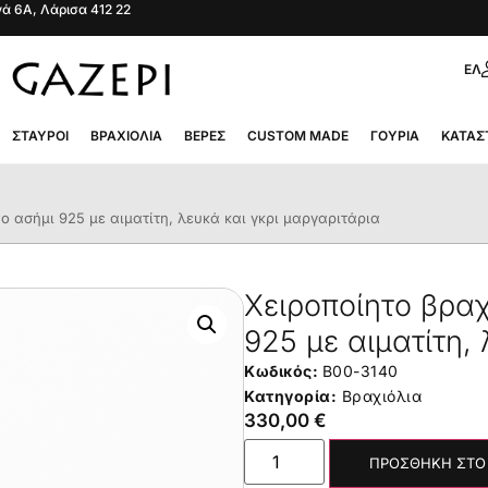
ά 6Α, Λάρισα 412 22
ΕΛ
ΣΤΑΥΡΟΊ
ΒΡΑΧΙΌΛΙΑ
ΒΈΡΕΣ
CUSTOM MADE
ΓΟΎΡΙΑ
ΚΑΤΆΣ
ο ασήμι 925 με αιματίτη, λευκά και γκρι μαργαριτάρια
Χειροποίητο βραχ
925 με αιματίτη,
Κωδικός:
B00-3140
Κατηγορία:
Βραχιόλια
330,00
€
ΠΡΟΣΘΉΚΗ ΣΤΟ