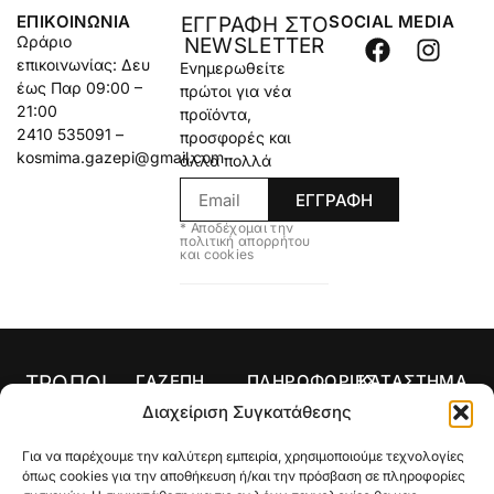
ΕΠΙΚΟΙΝΩΝΊΑ
SOCIAL MEDIA
ΕΓΓΡΑΦΗ ΣΤΟ
Ωράριο
NEWSLETTER
επικοινωνίας: Δευ
Ενημερωθείτε
έως Παρ 09:00 –
πρώτοι για νέα
21:00
προϊόντα,
2410 535091 –
προσφορές και
kosmima.gazepi@gmail.com
άλλα πολλά
ΕΓΓΡΑΦΗ
* Αποδέχομαι την
πολιτική απορρήτου
και cookies
ΤΡΟΠΟΙ
ΓΑΖΕΠΗ
ΠΛΗΡΟΦΟΡΙΕΣ
ΚΑΤΑΣΤΗΜΑ
ΠΛΗΡΩΜΗΣ
Αρχική
Όροι Χρήσης
Κολιέ
Διαχείριση Συγκατάθεσης
Ο
Τρόποι
Δαχτυλίδια
Για να παρέχουμε την καλύτερη εμπειρία, χρησιμοποιούμε τεχνολογίες
λογαριασμός
Πληρωμής
Σκουλαρίκια
όπως cookies για την αποθήκευση ή/και την πρόσβαση σε πληροφορίες
μου
Τρόποι