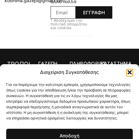
kosmima.gazepi@gmail.com
άλλα πολλά
ΕΓΓΡΑΦΗ
* Αποδέχομαι την
πολιτική απορρήτου
και cookies
ΤΡΟΠΟΙ
ΓΑΖΕΠΗ
ΠΛΗΡΟΦΟΡΙΕΣ
ΚΑΤΑΣΤΗΜΑ
ΠΛΗΡΩΜΗΣ
Αρχική
Όροι Χρήσης
Κολιέ
Διαχείριση Συγκατάθεσης
Ο
Τρόποι
Δαχτυλίδια
Για να παρέχουμε την καλύτερη εμπειρία, χρησιμοποιούμε τεχνολογίες
λογαριασμός
Πληρωμής
Σκουλαρίκια
όπως cookies για την αποθήκευση ή/και την πρόσβαση σε πληροφορίες
μου
Τρόποι
συσκευών. Η συγκατάθεση για τις εν λόγω τεχνολογίες θα μας
Σταυροί
Κατάστημα
Αποστολής
επιτρέψει να επεξεργαστούμε δεδομένα προσωπικού χαρακτήρα, όπως
συμπεριφορά περιήγησης ή μοναδικά αναγνωριστικά σε αυτόν τον
Βραχιόλια
Ποιοι Είμαστε
Πολιτική
ιστότοπο. Η μη συγκατάθεση ή η ανάκληση της συγκατάθεσης, μπορεί
Επιστροφών
να επηρεάσει αρνητικά ορισμένες λειτουργίες και δυνατότητες.
Βέρες
Gallery
Μεγεθολόγιο
Custom Made
Επικοινωνία
Αποδοχή
Γούρια