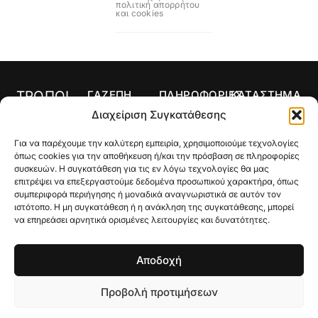
πολιτική απορρήτου
και cookies
ΤΡΟΠΟΙ
ΓΑΖΕΠΗ
ΠΛΗΡΟΦΟΡΙΕΣ
ΚΑΤΑΣΤΗΜΑ
ΠΛΗΡΩΜΗΣ
Αρχική
Όροι Χρήσης
Κολιέ
Διαχείριση Συγκατάθεσης
Ο
Τρόποι
Δαχτυλίδια
Για να παρέχουμε την καλύτερη εμπειρία, χρησιμοποιούμε τεχνολογίες
λογαριασμός
Πληρωμής
Σκουλαρίκια
όπως cookies για την αποθήκευση ή/και την πρόσβαση σε πληροφορίες
μου
Τρόποι
συσκευών. Η συγκατάθεση για τις εν λόγω τεχνολογίες θα μας
Σταυροί
Κατάστημα
Αποστολής
επιτρέψει να επεξεργαστούμε δεδομένα προσωπικού χαρακτήρα, όπως
συμπεριφορά περιήγησης ή μοναδικά αναγνωριστικά σε αυτόν τον
Βραχιόλια
Ποιοι Είμαστε
Πολιτική
ιστότοπο. Η μη συγκατάθεση ή η ανάκληση της συγκατάθεσης, μπορεί
Επιστροφών
να επηρεάσει αρνητικά ορισμένες λειτουργίες και δυνατότητες.
Βέρες
Gallery
Μεγεθολόγιο
Custom Made
Επικοινωνία
Αποδοχή
Γούρια
Προβολή προτιμήσεων
© 2026 Gazepi, All Rights Reserved