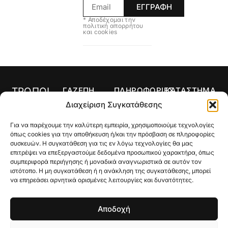
ΕΓΓΡΑΦΗ
* Αποδέχομαι την
πολιτική απορρήτου
και cookies
ΤΡΟΠΟΙ
ΓΑΖΕΠΗ
ΠΛΗΡΟΦΟΡΙΕΣ
ΚΑΤΑΣΤΗΜΑ
ΠΛΗΡΩΜΗΣ
Αρχική
Όροι Χρήσης
Κολιέ
Διαχείριση Συγκατάθεσης
Ο
Τρόποι
Δαχτυλίδια
Για να παρέχουμε την καλύτερη εμπειρία, χρησιμοποιούμε τεχνολογίες
λογαριασμός
Πληρωμής
Σκουλαρίκια
όπως cookies για την αποθήκευση ή/και την πρόσβαση σε πληροφορίες
μου
Τρόποι
συσκευών. Η συγκατάθεση για τις εν λόγω τεχνολογίες θα μας
Σταυροί
Κατάστημα
Αποστολής
επιτρέψει να επεξεργαστούμε δεδομένα προσωπικού χαρακτήρα, όπως
συμπεριφορά περιήγησης ή μοναδικά αναγνωριστικά σε αυτόν τον
Βραχιόλια
Ποιοι Είμαστε
Πολιτική
ιστότοπο. Η μη συγκατάθεση ή η ανάκληση της συγκατάθεσης, μπορεί
Επιστροφών
να επηρεάσει αρνητικά ορισμένες λειτουργίες και δυνατότητες.
Βέρες
Gallery
Μεγεθολόγιο
Custom Made
Επικοινωνία
Αποδοχή
Γούρια