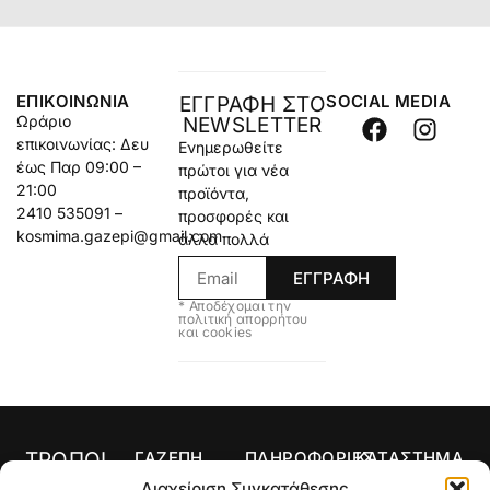
ΕΠΙΚΟΙΝΩΝΊΑ
SOCIAL MEDIA
ΕΓΓΡΑΦΗ ΣΤΟ
Ωράριο
NEWSLETTER
επικοινωνίας: Δευ
Ενημερωθείτε
έως Παρ 09:00 –
πρώτοι για νέα
21:00
προϊόντα,
2410 535091 –
προσφορές και
kosmima.gazepi@gmail.com
άλλα πολλά
ΕΓΓΡΑΦΗ
* Αποδέχομαι την
πολιτική απορρήτου
και cookies
ΤΡΟΠΟΙ
ΓΑΖΕΠΗ
ΠΛΗΡΟΦΟΡΙΕΣ
ΚΑΤΑΣΤΗΜΑ
ΠΛΗΡΩΜΗΣ
Αρχική
Όροι Χρήσης
Κολιέ
Διαχείριση Συγκατάθεσης