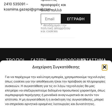
2410 535091 –
προσφορές και
kosmima.gazepi@gmail.com
άλλα πολλά
ΕΓΓΡΑΦΗ
* Αποδέχομαι την
πολιτική απορρήτου
και cookies
ΤΡΟΠΟΙ
ΓΑΖΕΠΗ
ΠΛΗΡΟΦΟΡΙΕΣ
ΚΑΤΑΣΤΗΜΑ
ΠΛΗΡΩΜΗΣ
Αρχική
Όροι Χρήσης
Κολιέ
Διαχείριση Συγκατάθεσης
Ο
Τρόποι
Δαχτυλίδια
Για να παρέχουμε την καλύτερη εμπειρία, χρησιμοποιούμε τεχνολογίες
λογαριασμός
Πληρωμής
Σκουλαρίκια
όπως cookies για την αποθήκευση ή/και την πρόσβαση σε πληροφορίες
μου
Τρόποι
συσκευών. Η συγκατάθεση για τις εν λόγω τεχνολογίες θα μας
Σταυροί
Κατάστημα
Αποστολής
επιτρέψει να επεξεργαστούμε δεδομένα προσωπικού χαρακτήρα, όπως
συμπεριφορά περιήγησης ή μοναδικά αναγνωριστικά σε αυτόν τον
Βραχιόλια
Ποιοι Είμαστε
Πολιτική
ιστότοπο. Η μη συγκατάθεση ή η ανάκληση της συγκατάθεσης, μπορεί
Επιστροφών
να επηρεάσει αρνητικά ορισμένες λειτουργίες και δυνατότητες.
Βέρες
Gallery
Μεγεθολόγιο