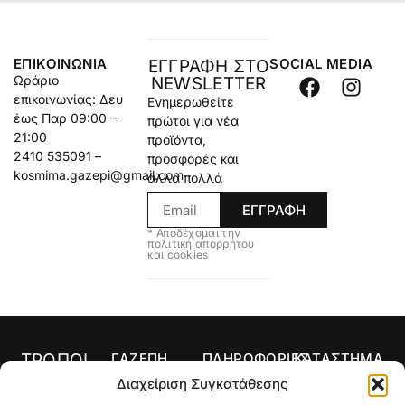
ΕΠΙΚΟΙΝΩΝΊΑ
SOCIAL MEDIA
ΕΓΓΡΑΦΗ ΣΤΟ
Ωράριο
NEWSLETTER
επικοινωνίας: Δευ
Ενημερωθείτε
έως Παρ 09:00 –
πρώτοι για νέα
21:00
προϊόντα,
2410 535091 –
προσφορές και
kosmima.gazepi@gmail.com
άλλα πολλά
ΕΓΓΡΑΦΗ
* Αποδέχομαι την
πολιτική απορρήτου
και cookies
ΤΡΟΠΟΙ
ΓΑΖΕΠΗ
ΠΛΗΡΟΦΟΡΙΕΣ
ΚΑΤΑΣΤΗΜΑ
ΠΛΗΡΩΜΗΣ
Αρχική
Όροι Χρήσης
Κολιέ
Διαχείριση Συγκατάθεσης
Ο
Τρόποι
Δαχτυλίδια