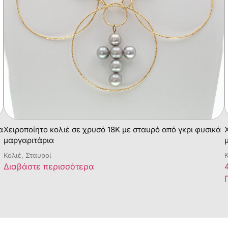
α
Χειροποίητο κολιέ σε χρυσό 18Κ με σταυρό από γκρι φυσικά
μαργαριτάρια
Κολιέ, Σταυροί
Κ
Διαβάστε περισσότερα