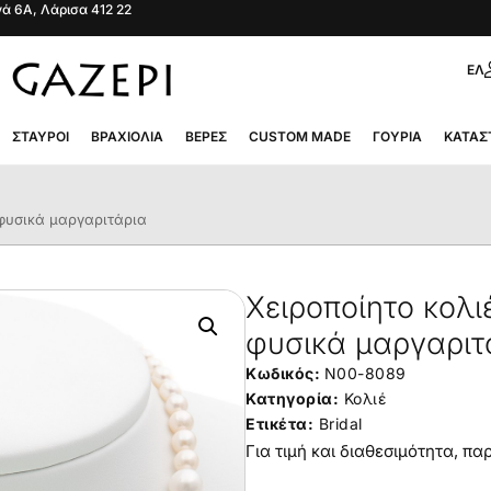
ά 6Α, Λάρισα 412 22
ΕΛ
ΣΤΑΥΡΟΊ
ΒΡΑΧΙΌΛΙΑ
ΒΈΡΕΣ
CUSTOM MADE
ΓΟΎΡΙΑ
ΚΑΤΆΣ
 φυσικά μαργαριτάρια
Χειροποίητο κολι
φυσικά μαργαριτ
Κωδικός:
N00-8089
Κατηγορία:
Κολιέ
Ετικέτα:
Bridal
Για τιμή και διαθεσιμότητα, π