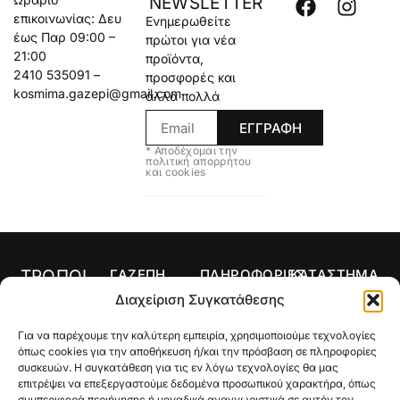
NEWSLETTER
επικοινωνίας: Δευ
Ενημερωθείτε
έως Παρ 09:00 –
πρώτοι για νέα
21:00
προϊόντα,
2410 535091 –
προσφορές και
kosmima.gazepi@gmail.com
άλλα πολλά
ΕΓΓΡΑΦΗ
* Αποδέχομαι την
πολιτική απορρήτου
και cookies
ΤΡΟΠΟΙ
ΓΑΖΕΠΗ
ΠΛΗΡΟΦΟΡΙΕΣ
ΚΑΤΑΣΤΗΜΑ
ΠΛΗΡΩΜΗΣ
Αρχική
Όροι Χρήσης
Κολιέ
Διαχείριση Συγκατάθεσης
Ο
Τρόποι
Δαχτυλίδια
Για να παρέχουμε την καλύτερη εμπειρία, χρησιμοποιούμε τεχνολογίες
λογαριασμός
Πληρωμής
Σκουλαρίκια
όπως cookies για την αποθήκευση ή/και την πρόσβαση σε πληροφορίες
μου
Τρόποι
συσκευών. Η συγκατάθεση για τις εν λόγω τεχνολογίες θα μας
Σταυροί
Κατάστημα
Αποστολής
επιτρέψει να επεξεργαστούμε δεδομένα προσωπικού χαρακτήρα, όπως
συμπεριφορά περιήγησης ή μοναδικά αναγνωριστικά σε αυτόν τον