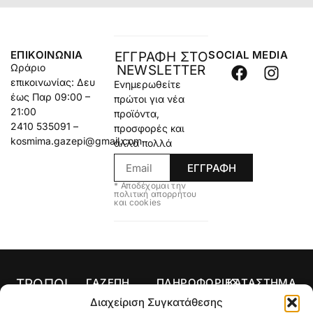
ΕΠΙΚΟΙΝΩΝΊΑ
SOCIAL MEDIA
ΕΓΓΡΑΦΗ ΣΤΟ
Ωράριο
NEWSLETTER
επικοινωνίας: Δευ
Ενημερωθείτε
έως Παρ 09:00 –
πρώτοι για νέα
21:00
προϊόντα,
2410 535091 –
προσφορές και
kosmima.gazepi@gmail.com
άλλα πολλά
ΕΓΓΡΑΦΗ
* Αποδέχομαι την
πολιτική απορρήτου
και cookies
ΤΡΟΠΟΙ
ΓΑΖΕΠΗ
ΠΛΗΡΟΦΟΡΙΕΣ
ΚΑΤΑΣΤΗΜΑ
ΠΛΗΡΩΜΗΣ
Αρχική
Όροι Χρήσης
Κολιέ
Διαχείριση Συγκατάθεσης