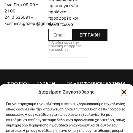
έως Παρ 09:00 –
πρώτοι για νέα
21:00
προϊόντα,
2410 535091 –
προσφορές και
kosmima.gazepi@gmail.com
άλλα πολλά
ΕΓΓΡΑΦΗ
* Αποδέχομαι την
πολιτική απορρήτου
και cookies
ΤΡΟΠΟΙ
ΓΑΖΕΠΗ
ΠΛΗΡΟΦΟΡΙΕΣ
ΚΑΤΑΣΤΗΜΑ
ΠΛΗΡΩΜΗΣ
Αρχική
Όροι Χρήσης
Κολιέ
Διαχείριση Συγκατάθεσης
Ο
Τρόποι
Δαχτυλίδια
Για να παρέχουμε την καλύτερη εμπειρία, χρησιμοποιούμε τεχνολογίες
λογαριασμός
Πληρωμής
Σκουλαρίκια
όπως cookies για την αποθήκευση ή/και την πρόσβαση σε πληροφορίες
μου
Τρόποι
συσκευών. Η συγκατάθεση για τις εν λόγω τεχνολογίες θα μας
Σταυροί
Κατάστημα
Αποστολής
επιτρέψει να επεξεργαστούμε δεδομένα προσωπικού χαρακτήρα, όπως
συμπεριφορά περιήγησης ή μοναδικά αναγνωριστικά σε αυτόν τον
Βραχιόλια
Ποιοι Είμαστε
Πολιτική
ιστότοπο. Η μη συγκατάθεση ή η ανάκληση της συγκατάθεσης, μπορεί