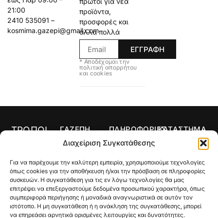
πρώτοι για νέα
21:00
προϊόντα,
2410 535091 –
προσφορές και
kosmima.gazepi@gmail.com
άλλα πολλά
ΕΓΓΡΑΦΗ
* Αποδέχομαι την
πολιτική απορρήτου
και cookies
ΤΡΟΠΟΙ
ΓΑΖΕΠΗ
ΠΛΗΡΟΦΟΡΙΕΣ
ΚΑΤΑΣΤΗΜΑ
ΠΛΗΡΩΜΗΣ
Αρχική
Όροι Χρήσης
Κολιέ
Διαχείριση Συγκατάθεσης
Ο
Τρόποι
Δαχτυλίδια
Για να παρέχουμε την καλύτερη εμπειρία, χρησιμοποιούμε τεχνολογίες
λογαριασμός
Πληρωμής
Σκουλαρίκια
όπως cookies για την αποθήκευση ή/και την πρόσβαση σε πληροφορίες
μου
Τρόποι
συσκευών. Η συγκατάθεση για τις εν λόγω τεχνολογίες θα μας
Σταυροί
Κατάστημα
Αποστολής
επιτρέψει να επεξεργαστούμε δεδομένα προσωπικού χαρακτήρα, όπως
συμπεριφορά περιήγησης ή μοναδικά αναγνωριστικά σε αυτόν τον
Βραχιόλια
Ποιοι Είμαστε
Πολιτική
ιστότοπο. Η μη συγκατάθεση ή η ανάκληση της συγκατάθεσης, μπορεί
Επιστροφών
να επηρεάσει αρνητικά ορισμένες λειτουργίες και δυνατότητες.
Βέρες