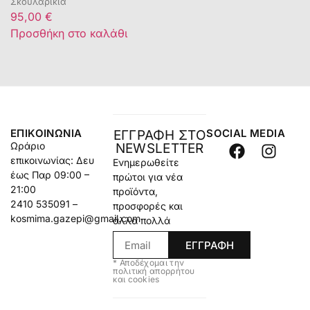
Σκουλαρίκια
95,00
€
Προσθήκη στο καλάθι
ΕΠΙΚΟΙΝΩΝΊΑ
SOCIAL MEDIA
ΕΓΓΡΑΦΗ ΣΤΟ
Ωράριο
NEWSLETTER
επικοινωνίας: Δευ
Ενημερωθείτε
έως Παρ 09:00 –
πρώτοι για νέα
21:00
προϊόντα,
2410 535091 –
προσφορές και
kosmima.gazepi@gmail.com
άλλα πολλά
ΕΓΓΡΑΦΗ
* Αποδέχομαι την
πολιτική απορρήτου
και cookies