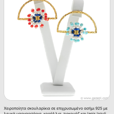
Χειροποίητα σκουλαρίκια σε επιχρυσωμένο ασήμι 925 με
λευκά μαργαριτάρια, κοράλλια, τιρκουάζ και lapis lazuli