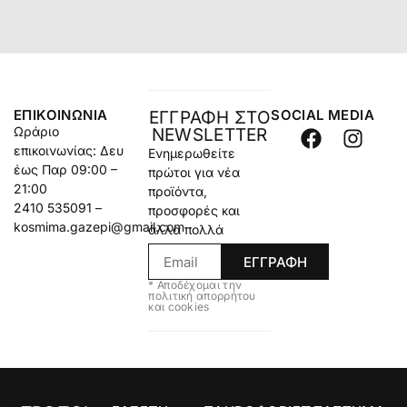
ΕΠΙΚΟΙΝΩΝΊΑ
SOCIAL MEDIA
ΕΓΓΡΑΦΗ ΣΤΟ
Ωράριο
NEWSLETTER
επικοινωνίας: Δευ
Ενημερωθείτε
έως Παρ 09:00 –
πρώτοι για νέα
21:00
προϊόντα,
2410 535091 –
προσφορές και
kosmima.gazepi@gmail.com
άλλα πολλά
ΕΓΓΡΑΦΗ
* Αποδέχομαι την
πολιτική απορρήτου
και cookies