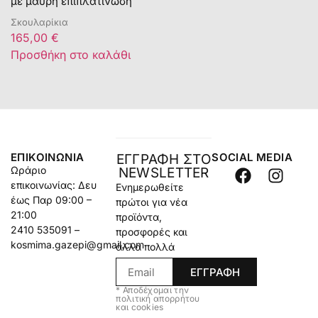
με μαύρη επιπλατίνωση
Σκουλαρίκια
165,00
€
Προσθήκη στο καλάθι
ΕΠΙΚΟΙΝΩΝΊΑ
SOCIAL MEDIA
ΕΓΓΡΑΦΗ ΣΤΟ
Ωράριο
NEWSLETTER
επικοινωνίας: Δευ
Ενημερωθείτε
έως Παρ 09:00 –
πρώτοι για νέα
21:00
προϊόντα,
2410 535091 –
προσφορές και
kosmima.gazepi@gmail.com
άλλα πολλά
ΕΓΓΡΑΦΗ
* Αποδέχομαι την
πολιτική απορρήτου
και cookies