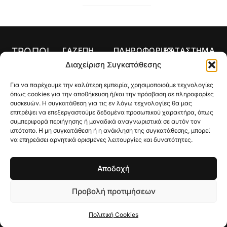
ΤΡΟΠΟΙ
ΓΑΖΕΠΗ
ΠΛΗΡΟΦΟΡΙΕΣ
ΚΑΤΑΣΤΗΜΑ
ΠΛΗΡΩΜΗΣ
Αρχική
Όροι Χρήσης
Κολιέ
Διαχείριση Συγκατάθεσης
Ο
Τρόποι
Δαχτυλίδια
Για να παρέχουμε την καλύτερη εμπειρία, χρησιμοποιούμε τεχνολογίες
λογαριασμός
Πληρωμής
Σκουλαρίκια
όπως cookies για την αποθήκευση ή/και την πρόσβαση σε πληροφορίες
μου
Τρόποι
συσκευών. Η συγκατάθεση για τις εν λόγω τεχνολογίες θα μας
Σταυροί
Κατάστημα
Αποστολής
επιτρέψει να επεξεργαστούμε δεδομένα προσωπικού χαρακτήρα, όπως
συμπεριφορά περιήγησης ή μοναδικά αναγνωριστικά σε αυτόν τον
Βραχιόλια
Ποιοι Είμαστε
Πολιτική
ιστότοπο. Η μη συγκατάθεση ή η ανάκληση της συγκατάθεσης, μπορεί
Επιστροφών
να επηρεάσει αρνητικά ορισμένες λειτουργίες και δυνατότητες.
Βέρες
Gallery
Μεγεθολόγιο
Custom Made
Επικοινωνία
Αποδοχή
Γούρια
Προβολή προτιμήσεων
© 2026 Gazepi, All Rights Reserved
Πολιτική Cookies
Powered by
Pasteque