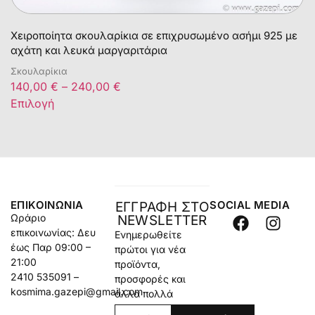
Χειροποίητα σκουλαρίκια σε επιχρυσωμένο ασήμι 925 με
αχάτη και λευκά μαργαριτάρια
Σκουλαρίκια
140,00
€
–
240,00
€
Επιλογή
ΕΠΙΚΟΙΝΩΝΊΑ
SOCIAL MEDIA
ΕΓΓΡΑΦΗ ΣΤΟ
Ωράριο
NEWSLETTER
επικοινωνίας: Δευ
Ενημερωθείτε
έως Παρ 09:00 –
πρώτοι για νέα
21:00
προϊόντα,
2410 535091 –
προσφορές και
kosmima.gazepi@gmail.com
άλλα πολλά