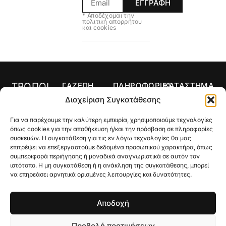
ΕΓΓΡΑΦΗ
* Αποδέχομαι την
πολιτική απορρήτου
και cookies
ΤΡΟΠΟΙ
ΓΑΖΕΠΗ
ΠΛΗΡΟΦΟΡΙΕΣ
ΚΑΤΑΣΤΗΜΑ
ΠΛΗΡΩΜΗΣ
Αρχική
Όροι Χρήσης
Κολιέ
Διαχείριση Συγκατάθεσης
Ο
Τρόποι
Δαχτυλίδια
Για να παρέχουμε την καλύτερη εμπειρία, χρησιμοποιούμε τεχνολογίες
λογαριασμός
Πληρωμής
Σκουλαρίκια
όπως cookies για την αποθήκευση ή/και την πρόσβαση σε πληροφορίες
μου
Τρόποι
συσκευών. Η συγκατάθεση για τις εν λόγω τεχνολογίες θα μας
Σταυροί
Κατάστημα
Αποστολής
επιτρέψει να επεξεργαστούμε δεδομένα προσωπικού χαρακτήρα, όπως
συμπεριφορά περιήγησης ή μοναδικά αναγνωριστικά σε αυτόν τον
Βραχιόλια
Ποιοι Είμαστε
Πολιτική
ιστότοπο. Η μη συγκατάθεση ή η ανάκληση της συγκατάθεσης, μπορεί
Επιστροφών
να επηρεάσει αρνητικά ορισμένες λειτουργίες και δυνατότητες.
Βέρες
Gallery
Μεγεθολόγιο
Custom Made
Επικοινωνία
Αποδοχή
Γούρια
Προβολή προτιμήσεων