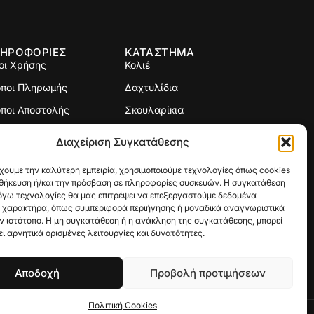
ΗΡΟΦΟΡΙΕΣ
ΚΑΤΑΣΤΗΜΑ
οι Χρήσης
Κολιέ
όποι Πληρωμής
Δαχτυλίδια
ποι Αποστολής
Σκουλαρίκια
ιτική Επιστροφών
Σταυροί
Διαχείριση Συγκατάθεσης
γεθολόγιο
Βραχιόλια
χουμε την καλύτερη εμπειρία, χρησιμοποιούμε τεχνολογίες όπως cookies
Βέρες
οθήκευση ή/και την πρόσβαση σε πληροφορίες συσκευών. Η συγκατάθεση
λόγω τεχνολογίες θα μας επιτρέψει να επεξεργαστούμε δεδομένα
Custom Made
 χαρακτήρα, όπως συμπεριφορά περιήγησης ή μοναδικά αναγνωριστικά
ν ιστότοπο. Η μη συγκατάθεση ή η ανάκληση της συγκατάθεσης, μπορεί
Γούρια
ι αρνητικά ορισμένες λειτουργίες και δυνατότητες.
Αποδοχή
Προβολή προτιμήσεων
Πολιτική Cookies