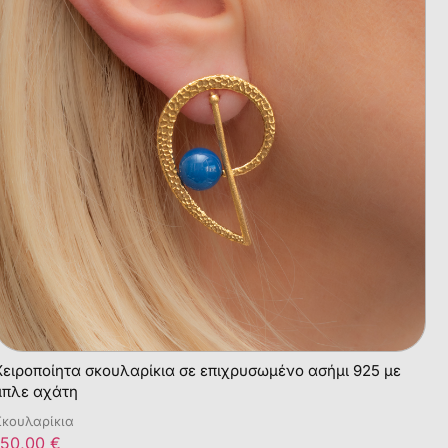
Χειροποίητα σκουλαρίκια σε επιχρυσωμένο ασήμι 925 με
μπλε αχάτη
Σκουλαρίκια
150,00
€