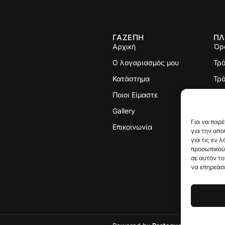
ΓΑΖΕΠΗ
ΠΛ
Αρχική
Όρ
Ο λογαριασμός μου
Τρ
Κατάστημα
Τρό
Ποιοι Είμαστε
Πολ
Gallery
Με
Για να παρέ
Επικοινωνία
για την απ
για τις εν 
προσωπικού
σε αυτόν το
να επηρεάσε