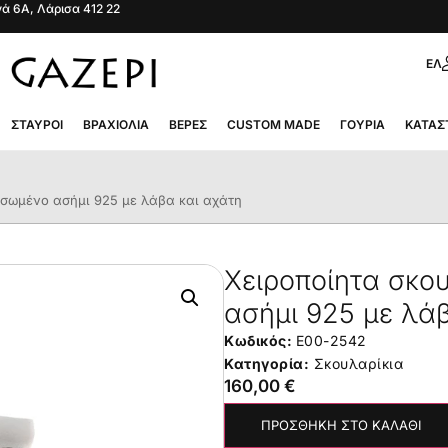
ά 6Α, Λάρισα 412 22
ΕΛ
ΣΤΑΥΡΟΊ
ΒΡΑΧΙΌΛΙΑ
ΒΈΡΕΣ
CUSTOM MADE
ΓΟΎΡΙΑ
ΚΑΤΆΣ
υσωμένο ασήμι 925 με λάβα και αχάτη
Χειροποίητα σκο
ασήμι 925 με λά
Κωδικός:
E00-2542
Κατηγορία:
Σκουλαρίκια
160,00
€
ΠΡΟΣΘΉΚΗ ΣΤΟ ΚΑΛΆΘΙ