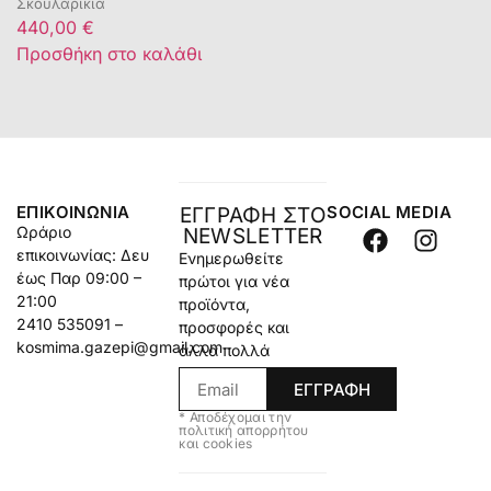
Σκουλαρίκια
440,00
€
Προσθήκη στο καλάθι
ΕΠΙΚΟΙΝΩΝΊΑ
SOCIAL MEDIA
ΕΓΓΡΑΦΗ ΣΤΟ
Ωράριο
NEWSLETTER
επικοινωνίας: Δευ
Ενημερωθείτε
έως Παρ 09:00 –
πρώτοι για νέα
21:00
προϊόντα,
2410 535091 –
προσφορές και
kosmima.gazepi@gmail.com
άλλα πολλά
ΕΓΓΡΑΦΗ
* Αποδέχομαι την
πολιτική απορρήτου
και cookies