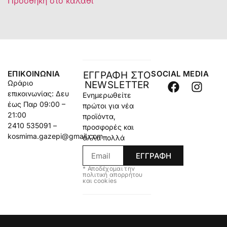
Προσθήκη στο καλάθι
ΕΠΙΚΟΙΝΩΝΊΑ
SOCIAL MEDIA
ΕΓΓΡΑΦΗ ΣΤΟ
Ωράριο
NEWSLETTER
επικοινωνίας: Δευ
Ενημερωθείτε
έως Παρ 09:00 –
πρώτοι για νέα
21:00
προϊόντα,
2410 535091 –
προσφορές και
kosmima.gazepi@gmail.com
άλλα πολλά
ΕΓΓΡΑΦΗ
* Αποδέχομαι την
πολιτική απορρήτου
και cookies