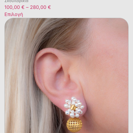
Σκουλαρίκια
100,00
€
–
280,00
€
Επιλογή