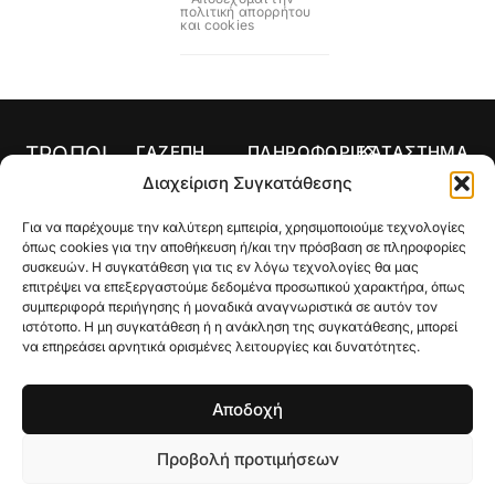
πολιτική απορρήτου
και cookies
ΤΡΟΠΟΙ
ΓΑΖΕΠΗ
ΠΛΗΡΟΦΟΡΙΕΣ
ΚΑΤΑΣΤΗΜΑ
ΠΛΗΡΩΜΗΣ
Αρχική
Όροι Χρήσης
Κολιέ
Διαχείριση Συγκατάθεσης
Ο
Τρόποι
Δαχτυλίδια
Για να παρέχουμε την καλύτερη εμπειρία, χρησιμοποιούμε τεχνολογίες
λογαριασμός
Πληρωμής
Σκουλαρίκια
όπως cookies για την αποθήκευση ή/και την πρόσβαση σε πληροφορίες
μου
Τρόποι
συσκευών. Η συγκατάθεση για τις εν λόγω τεχνολογίες θα μας
Σταυροί
Κατάστημα
Αποστολής
επιτρέψει να επεξεργαστούμε δεδομένα προσωπικού χαρακτήρα, όπως
συμπεριφορά περιήγησης ή μοναδικά αναγνωριστικά σε αυτόν τον
Βραχιόλια
Ποιοι Είμαστε
Πολιτική
ιστότοπο. Η μη συγκατάθεση ή η ανάκληση της συγκατάθεσης, μπορεί
Επιστροφών
να επηρεάσει αρνητικά ορισμένες λειτουργίες και δυνατότητες.
Βέρες
Gallery
Μεγεθολόγιο
Custom Made
Επικοινωνία
Αποδοχή
Γούρια
Προβολή προτιμήσεων