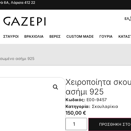
ά 6Α, Λάρισα 412 22
ΕΛ
ΣΤΑΥΡΟΊ
ΒΡΑΧΙΌΛΙΑ
ΒΈΡΕΣ
CUSTOM MADE
ΓΟΎΡΙΑ
ΚΑΤΆΣ
υσωμένο ασήμι 925
Χειροποίητα σκο
ασήμι 925
Κωδικός:
E00-9457
Κατηγορία:
Σκουλαρίκια
150,00
€
ΠΡΟΣΘΉΚΗ ΣΤΟ