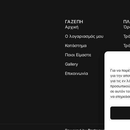
ΓΑΖΕΠΗ
ΠΛ
Αρχική
Όρ
Ο λογαριασμός μου
Τρ
Κατάστημα
Τρό
Ποιοι Είμαστε
Πολ
Gallery
Με
Για να παρέ
Επικοινωνία
για την απ
για τις εν 
προσωπικού
σε αυτόν το
να επηρεάσε