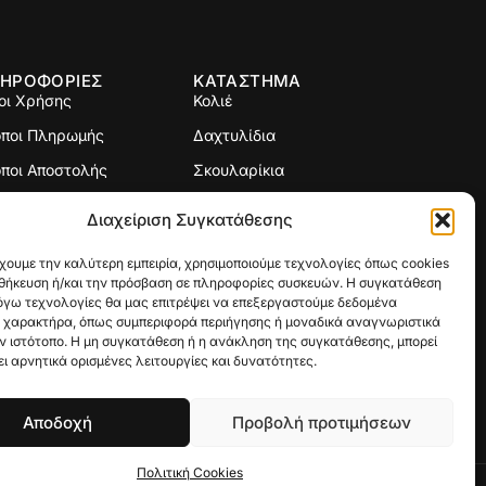
ΗΡΟΦΟΡΙΕΣ
ΚΑΤΑΣΤΗΜΑ
οι Χρήσης
Κολιέ
όποι Πληρωμής
Δαχτυλίδια
ποι Αποστολής
Σκουλαρίκια
ιτική Επιστροφών
Σταυροί
Διαχείριση Συγκατάθεσης
γεθολόγιο
Βραχιόλια
χουμε την καλύτερη εμπειρία, χρησιμοποιούμε τεχνολογίες όπως cookies
Βέρες
οθήκευση ή/και την πρόσβαση σε πληροφορίες συσκευών. Η συγκατάθεση
λόγω τεχνολογίες θα μας επιτρέψει να επεξεργαστούμε δεδομένα
Custom Made
 χαρακτήρα, όπως συμπεριφορά περιήγησης ή μοναδικά αναγνωριστικά
ν ιστότοπο. Η μη συγκατάθεση ή η ανάκληση της συγκατάθεσης, μπορεί
Γούρια
ι αρνητικά ορισμένες λειτουργίες και δυνατότητες.
Αποδοχή
Προβολή προτιμήσεων
Πολιτική Cookies