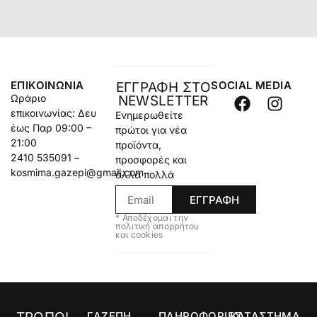
ΕΠΙΚΟΙΝΩΝΊΑ
SOCIAL MEDIA
ΕΓΓΡΑΦΗ ΣΤΟ
Ωράριο
NEWSLETTER
επικοινωνίας: Δευ
Ενημερωθείτε
έως Παρ 09:00 –
πρώτοι για νέα
21:00
προϊόντα,
2410 535091 –
προσφορές και
kosmima.gazepi@gmail.com
άλλα πολλά
ΕΓΓΡΑΦΗ
* Αποδέχομαι την
πολιτική απορρήτου
και cookies
ΓΑΖΕΠΗ
ΠΛΗΡΟΦΟΡΙΕΣ
ΚΑΤΑΣΤΗΜΑ