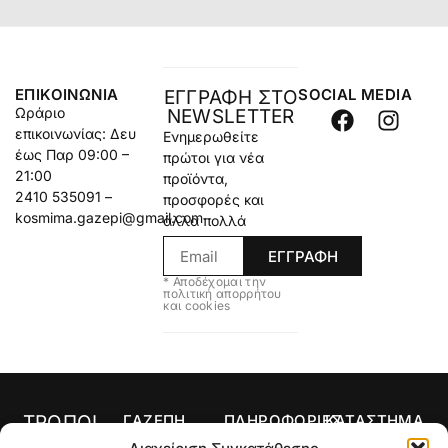
ΕΠΙΚΟΙΝΩΝΊΑ
SOCIAL MEDIA
ΕΓΓΡΑΦΗ ΣΤΟ
Ωράριο
NEWSLETTER
επικοινωνίας: Δευ
Ενημερωθείτε
έως Παρ 09:00 –
πρώτοι για νέα
21:00
προϊόντα,
2410 535091 –
προσφορές και
kosmima.gazepi@gmail.com
άλλα πολλά
ΕΓΓΡΑΦΗ
* Αποδέχομαι την
πολιτική απορρήτου
και cookies
ΤΡΟΠΟΙ
ΓΑΖΕΠΗ
ΠΛΗΡΟΦΟΡΙΕΣ
ΚΑΤΑΣΤΗΜΑ
ΠΛΗΡΩΜΗΣ
Αρχική
Όροι Χρήσης
Κολιέ