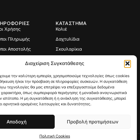
ΗΡΟΦΟΡΙΕΣ
ΚΑΤΑΣΤΗΜΑ
οι Χρήσης
Κολιέ
όποι Πληρωμής
Δαχτυλίδια
ποι Αποστολής
Σκουλαρίκια
ιτική Επιστροφών
Σταυροί
Διαχείριση Συγκατάθεσης
γεθολόγιο
Βραχιόλια
χουμε την καλύτερη εμπειρία, χρησιμοποιούμε τεχνολογίες όπως cookies
Βέρες
οθήκευση ή/και την πρόσβαση σε πληροφορίες συσκευών. Η συγκατάθεση
λόγω τεχνολογίες θα μας επιτρέψει να επεξεργαστούμε δεδομένα
Custom Made
 χαρακτήρα, όπως συμπεριφορά περιήγησης ή μοναδικά αναγνωριστικά
ν ιστότοπο. Η μη συγκατάθεση ή η ανάκληση της συγκατάθεσης, μπορεί
Γούρια
ι αρνητικά ορισμένες λειτουργίες και δυνατότητες.
Αποδοχή
Προβολή προτιμήσεων
Πολιτική Cookies