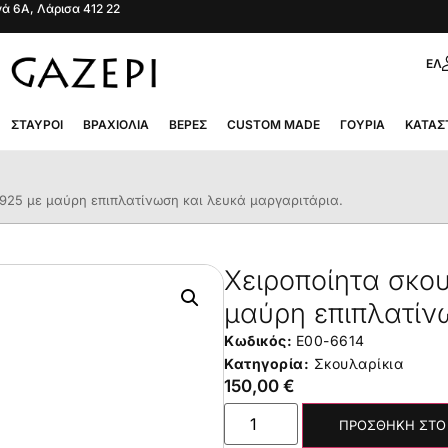
ά 6Α, Λάρισα 412 22
ΕΛ
ΣΤΑΥΡΟΊ
ΒΡΑΧΙΌΛΙΑ
ΒΈΡΕΣ
CUSTOM MADE
ΓΟΎΡΙΑ
ΚΑΤΆΣ
 925 με μαύρη επιπλατίνωση και λευκά μαργαριτάρια.
Χειροποίητα σκου
μαύρη επιπλατίν
Κωδικός:
E00-6614
Κατηγορία:
Σκουλαρίκια
150,00
€
ΠΡΟΣΘΉΚΗ ΣΤΟ