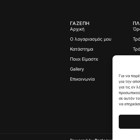
ΓΑΖΕΠΗ
ΠΛ
Αρχική
Όρ
Ο λογαριασμός μου
Τρ
Κατάστημα
Τρό
Ποιοι Είμαστε
Πολ
Gallery
Με
Για να παρέ
Επικοινωνία
για την απ
για τις εν 
προσωπικού
σε αυτόν το
να επηρεάσε