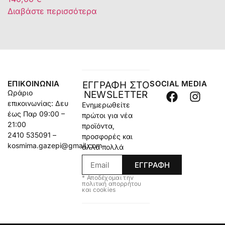
Διαβάστε περισσότερα
ΕΠΙΚΟΙΝΩΝΊΑ
SOCIAL MEDIA
ΕΓΓΡΑΦΗ ΣΤΟ
Ωράριο
NEWSLETTER
επικοινωνίας: Δευ
Ενημερωθείτε
έως Παρ 09:00 –
πρώτοι για νέα
21:00
προϊόντα,
2410 535091 –
προσφορές και
kosmima.gazepi@gmail.com
άλλα πολλά
ΕΓΓΡΑΦΗ
* Αποδέχομαι την
πολιτική απορρήτου
και cookies