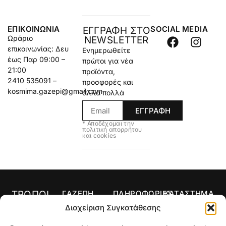
ΕΠΙΚΟΙΝΩΝΊΑ
SOCIAL MEDIA
ΕΓΓΡΑΦΗ ΣΤΟ
Ωράριο
NEWSLETTER
επικοινωνίας: Δευ
Ενημερωθείτε
έως Παρ 09:00 –
πρώτοι για νέα
21:00
προϊόντα,
2410 535091 –
προσφορές και
kosmima.gazepi@gmail.com
άλλα πολλά
ΕΓΓΡΑΦΗ
* Αποδέχομαι την
πολιτική απορρήτου
και cookies
ΤΡΟΠΟΙ
ΓΑΖΕΠΗ
ΠΛΗΡΟΦΟΡΙΕΣ
ΚΑΤΑΣΤΗΜΑ
ΠΛΗΡΩΜΗΣ
Αρχική
Όροι Χρήσης
Κολιέ
Διαχείριση Συγκατάθεσης
Ο
Τρόποι
Δαχτυλίδια